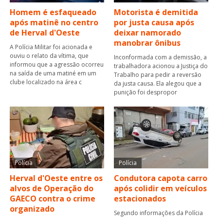
Homem é esfaqueado
Motorista é demitida
após matinê no centro
por justa causa após
de Herval d'Oeste
deixar namorado
manobrar ônibus
A Polícia Militar foi acionada e
ouviu o relato da vítima, que
Inconformada com a demissão, a
informou que a agressão ocorreu
trabalhadora acionou a Justiça do
na saída de uma matiné em um
Trabalho para pedir a reversão
clube localizado na área c
da justa causa. Ela alegou que a
punição foi despropor
Polícia
Polícia
Herval d'Oeste entre os
Condutora capota carro
alvos de Operação do
após colidir em veículos
GAECO contra o crime
estacionados
organizado
Segundo informações da Polícia