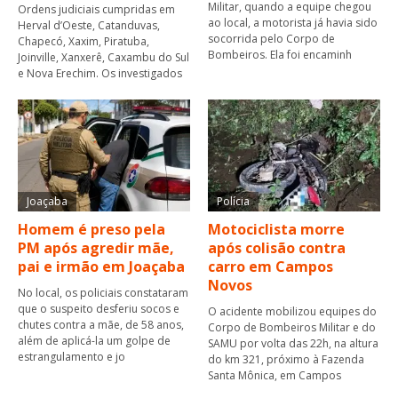
Militar, quando a equipe chegou
Ordens judiciais cumpridas em
ao local, a motorista já havia sido
Herval d’Oeste, Catanduvas,
socorrida pelo Corpo de
Chapecó, Xaxim, Piratuba,
Bombeiros. Ela foi encaminh
Joinville, Xanxerê, Caxambu do Sul
e Nova Erechim. Os investigados
Joaçaba
Polícia
Homem é preso pela
Motociclista morre
PM após agredir mãe,
após colisão contra
pai e irmão em Joaçaba
carro em Campos
Novos
No local, os policiais constataram
que o suspeito desferiu socos e
O acidente mobilizou equipes do
chutes contra a mãe, de 58 anos,
Corpo de Bombeiros Militar e do
além de aplicá-la um golpe de
SAMU por volta das 22h, na altura
estrangulamento e jo
do km 321, próximo à Fazenda
Santa Mônica, em Campos