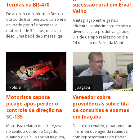
feridas na BR-470
sucessão rural em Erval
Velho
De acordo com informações do
Corpo de Bombeiros, o carro era
A integração entre gestão
ocupado por três pessoas: o
eficiente, conhecimento técnico e
motorista de 34 anos, que saiu
diversificação produtiva guiou o
ileso; uma bebê de 5 meses, qu
Dia de Campo realizado no dia
24 de julho na Fazenda Mont
Polícia
Joaçaba
Motorista capota
Vereador cobra
picape após perder o
providências sobre fila
controle da direção na
de consultas e exames
SC-135
em Joaçaba
Motorista relatou que trafegava
Diante do cenário, o parlamentar
no sentido Calmon a Caçador
informou que agenda reuniões
quando o veículo rodou na pista,
com representantes do Poder