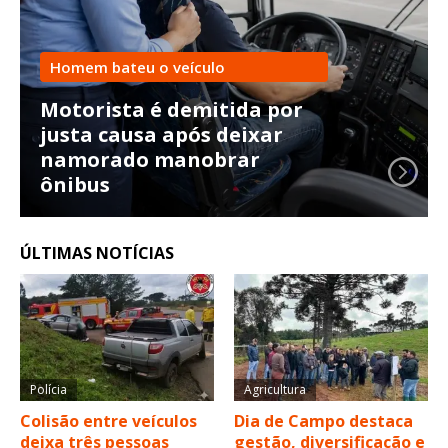
Homem bateu o veículo
Motorista é demitida por
justa causa após deixar
namorado manobrar
ônibus
ÚLTIMAS NOTÍCIAS
Polícia
Agricultura
Colisão entre veículos
Dia de Campo destaca
deixa três pessoas
gestão, diversificação e