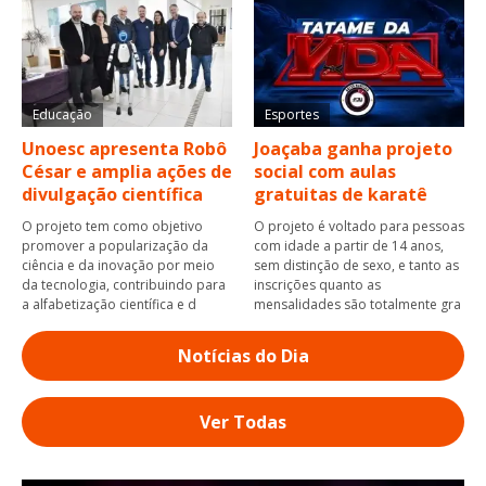
Educação
Esportes
Unoesc apresenta Robô
Joaçaba ganha projeto
César e amplia ações de
social com aulas
divulgação científica
gratuitas de karatê
O projeto tem como objetivo
O projeto é voltado para pessoas
promover a popularização da
com idade a partir de 14 anos,
ciência e da inovação por meio
sem distinção de sexo, e tanto as
da tecnologia, contribuindo para
inscrições quanto as
a alfabetização científica e d
mensalidades são totalmente gra
Notícias do Dia
Ver Todas