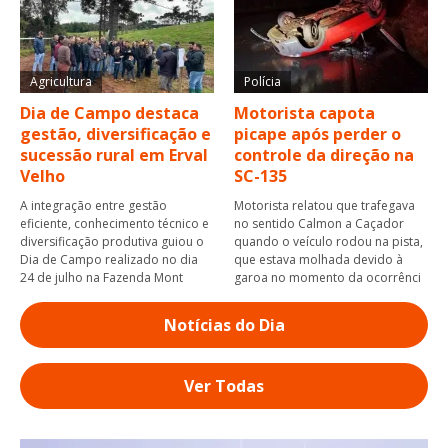
Agricultura
Polícia
Dia de Campo destaca
Motorista capota
gestão, diversificação e
picape após perder o
sucessão rural em Erval
controle da direção na
Velho
SC-135
A integração entre gestão
Motorista relatou que trafegava
eficiente, conhecimento técnico e
no sentido Calmon a Caçador
diversificação produtiva guiou o
quando o veículo rodou na pista,
Dia de Campo realizado no dia
que estava molhada devido à
24 de julho na Fazenda Mont
garoa no momento da ocorrênci
Notícias do Dia
Ver Todas