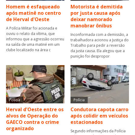
Homem é esfaqueado
Motorista é demitida
após matinê no centro
por justa causa após
de Herval d'Oeste
deixar namorado
manobrar ônibus
A Polícia Militar foi acionada e
ouviu o relato da vítima, que
Inconformada com a demissão, a
informou que a agressão ocorreu
trabalhadora acionou a Justiça do
na saída de uma matiné em um
Trabalho para pedir a reversão
clube localizado na área c
da justa causa. Ela alegou que a
punição foi despropor
Polícia
Polícia
Herval d'Oeste entre os
Condutora capota carro
alvos de Operação do
após colidir em veículos
GAECO contra o crime
estacionados
organizado
Segundo informações da Polícia