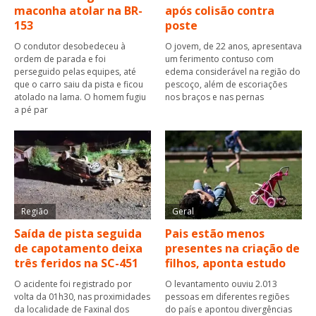
maconha atolar na BR-
após colisão contra
153
poste
O condutor desobedeceu à
O jovem, de 22 anos, apresentava
ordem de parada e foi
um ferimento contuso com
perseguido pelas equipes, até
edema considerável na região do
que o carro saiu da pista e ficou
pescoço, além de escoriações
atolado na lama. O homem fugiu
nos braços e nas pernas
a pé par
Região
Geral
Saída de pista seguida
Pais estão menos
de capotamento deixa
presentes na criação de
três feridos na SC-451
filhos, aponta estudo
O acidente foi registrado por
O levantamento ouviu 2.013
volta da 01h30, nas proximidades
pessoas em diferentes regiões
da localidade de Faxinal dos
do país e apontou divergências