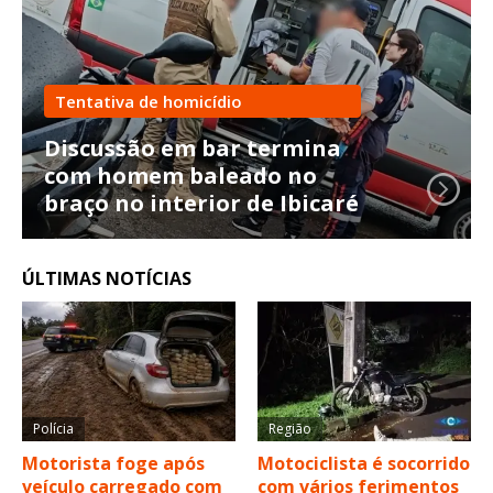
Tentativa de homicídio
Discussão em bar termina
com homem baleado no
braço no interior de Ibicaré
ÚLTIMAS NOTÍCIAS
Polícia
Região
Motorista foge após
Motociclista é socorrido
veículo carregado com
com vários ferimentos