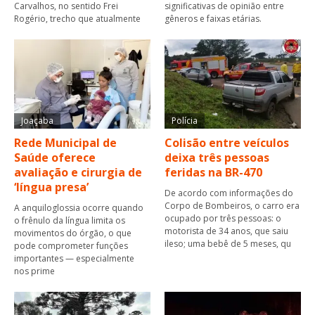
Carvalhos, no sentido Frei
significativas de opinião entre
Rogério, trecho que atualmente
gêneros e faixas etárias.
Joaçaba
Polícia
Rede Municipal de
Colisão entre veículos
Saúde oferece
deixa três pessoas
avaliação e cirurgia de
feridas na BR-470
‘língua presa’
De acordo com informações do
Corpo de Bombeiros, o carro era
A anquiloglossia ocorre quando
ocupado por três pessoas: o
o frênulo da língua limita os
motorista de 34 anos, que saiu
movimentos do órgão, o que
ileso; uma bebê de 5 meses, qu
pode comprometer funções
importantes — especialmente
nos prime