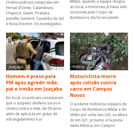
Militar, quando a equipe chegou
Ordens judiciais cumpridas em
ao local, a motorista já havia sido
Herval d’Oeste, Catanduvas,
socorrida pelo Corpo de
Chapecó, Xaxim, Piratuba,
Bombeiros. Ela foi encaminh
Joinville, Xanxerê, Caxambu do Sul
e Nova Erechim. Os investigados
Joaçaba
Polícia
Homem é preso pela
Motociclista morre
PM após agredir mãe,
após colisão contra
pai e irmão em Joaçaba
carro em Campos
Novos
No local, os policiais constataram
que o suspeito desferiu socos e
O acidente mobilizou equipes do
chutes contra a mãe, de 58 anos,
Corpo de Bombeiros Militar e do
além de aplicá-la um golpe de
SAMU por volta das 22h, na altura
estrangulamento e jo
do km 321, próximo à Fazenda
Santa Mônica, em Campos